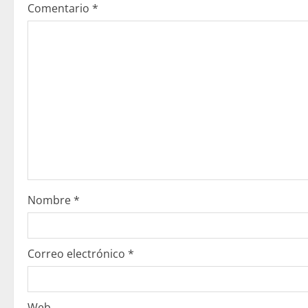
Comentario
*
l
e
y
e
n
d
o
Nombre
*
Correo electrónico
*
Web