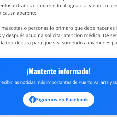
tos extraños como miedo al agua o al viento, o ident
n causa aparente.
ascotas o personas lo primero que debe hacer es lav
us y después acudir a solicitar atención médica. De se
ó la mordedura para que sea sometido a exámenes par
¡Mantente informado!
cibir las noticias más importantes de Puerto Vallarta y B
Síguenos en Facebook