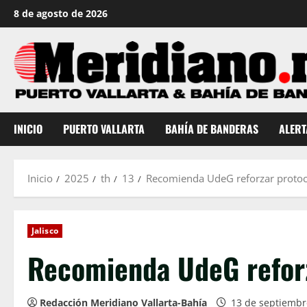
Saltar
8 de agosto de 2026
al
contenido
INICIO
PUERTO VALLARTA
BAHÍA DE BANDERAS
ALERT
Inicio
2025
th
13
Recomienda UdeG reforzar protoco
Jalisco
Recomienda UdeG reforza
Redacción Meridiano Vallarta-Bahía
13 de septiembr