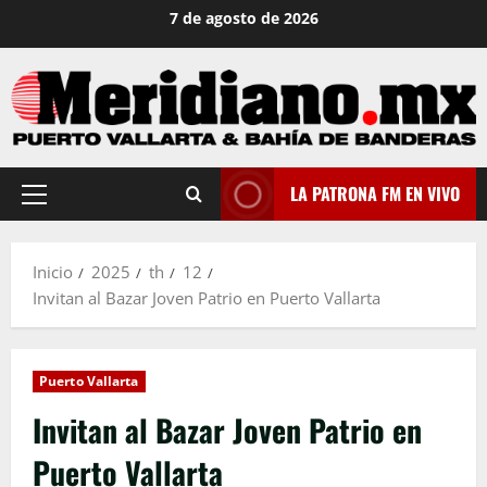
Saltar
7 de agosto de 2026
al
contenido
LA PATRONA FM EN VIVO
Menú
principal
Inicio
2025
th
12
Invitan al Bazar Joven Patrio en Puerto Vallarta
Puerto Vallarta
Invitan al Bazar Joven Patrio en
Puerto Vallarta