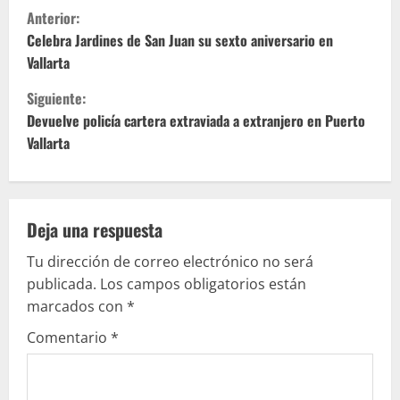
S
Anterior:
i
Celebra Jardines de San Juan su sexto aniversario en
Vallarta
g
Siguiente:
u
Devuelve policía cartera extraviada a extranjero en Puerto
Vallarta
e
l
e
Deja una respuesta
Tu dirección de correo electrónico no será
y
publicada.
Los campos obligatorios están
e
marcados con
*
Comentario
*
n
d