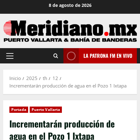
Saltar
8 de agosto de 2026
al
contenido
LA PATRONA FM EN VIVO
Menú
principal
Inicio
2025
th
12
Incrementarán producción de agua en el Pozo 1 Ixtapa
Portada
Puerto Vallarta
Incrementarán producción de
agua en el Pozo 1 Ixtapa