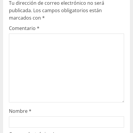
e
Tu dirección de correo electrónico no será
publicada.
Los campos obligatorios están
y
marcados con
*
e
Comentario
*
n
d
o
Nombre
*