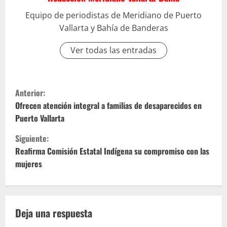
Equipo de periodistas de Meridiano de Puerto
Vallarta y Bahía de Banderas
Ver todas las entradas
S
Anterior:
i
Ofrecen atención integral a familias de desaparecidos en
Puerto Vallarta
g
Siguiente:
u
Reafirma Comisión Estatal Indígena su compromiso con las
mujeres
e
l
e
Deja una respuesta