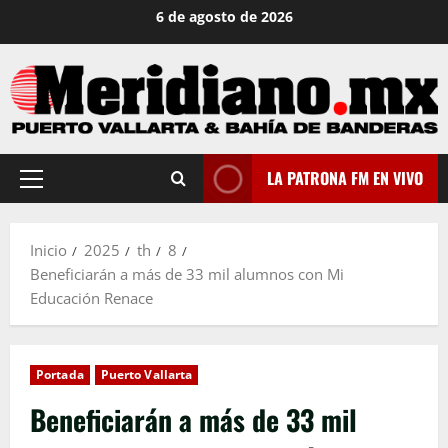
Saltar
6 de agosto de 2026
al
contenido
LA PATRONA FM EN VIVO
Menú
principal
Inicio
2025
th
8
Beneficiarán a más de 33 mil alumnos con Mi
Educación Renace
Portada
Puerto Vallarta
Beneficiarán a más de 33 mil