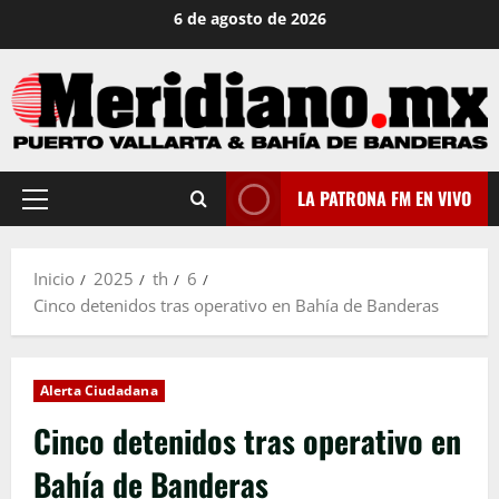
Saltar
6 de agosto de 2026
al
contenido
LA PATRONA FM EN VIVO
Menú
principal
Inicio
2025
th
6
Cinco detenidos tras operativo en Bahía de Banderas
Alerta Ciudadana
Cinco detenidos tras operativo en
Bahía de Banderas