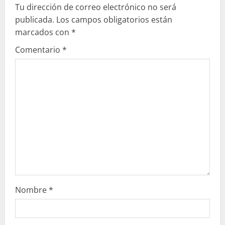
Tu dirección de correo electrónico no será
e
publicada.
Los campos obligatorios están
marcados con
*
y
Comentario
*
e
n
d
o
Nombre
*