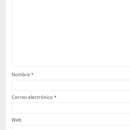
e
y
e
n
d
o
Nombre
*
Correo electrónico
*
Web