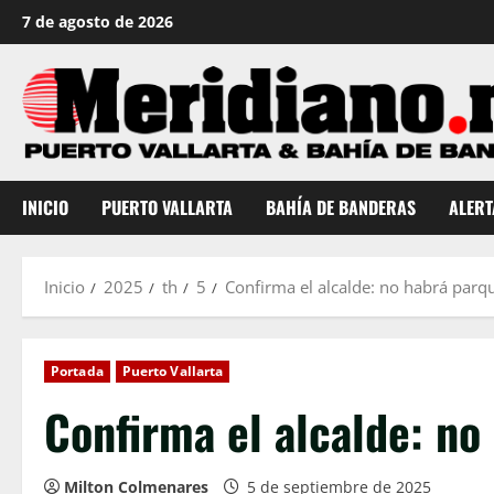
Saltar
7 de agosto de 2026
al
contenido
INICIO
PUERTO VALLARTA
BAHÍA DE BANDERAS
ALERT
Inicio
2025
th
5
Confirma el alcalde: no habrá parq
Portada
Puerto Vallarta
Confirma el alcalde: no
Milton Colmenares
5 de septiembre de 2025