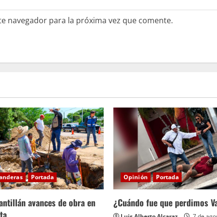
te navegador para la próxima vez que comente.
Banderas
Portada
Opinión
Portada
antillán avances de obra en
¿Cuándo fue que perdimos Va
ta
Luis Alberto Alcaraz
7 de ago