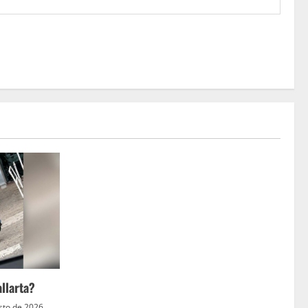
llarta?
sto de 2026