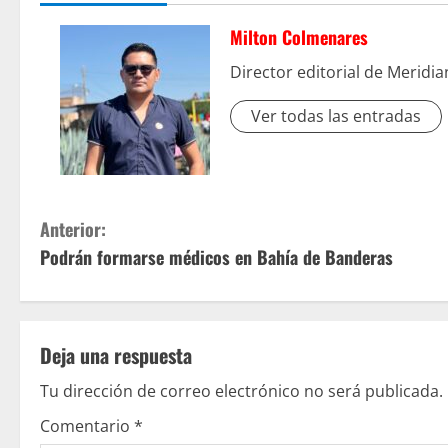
Milton Colmenares
Director editorial de Meridi
Ver todas las entradas
S
Anterior:
Podrán formarse médicos en Bahía de Banderas
i
g
u
Deja una respuesta
e
Tu dirección de correo electrónico no será publicada.
Comentario
*
l