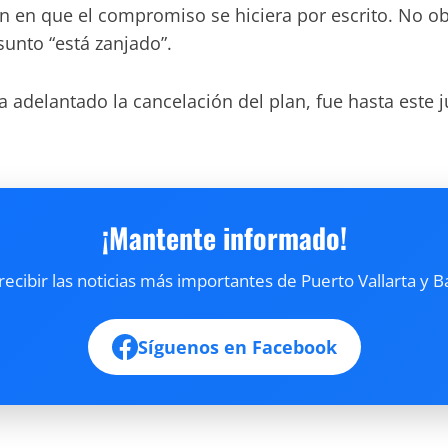
on en que el compromiso se hiciera por escrito. No ob
sunto “está zanjado”.
 adelantado la cancelación del plan, fue hasta este
¡Mantente informado!
cibir las noticias más importantes de Puerto Vallarta y B
Síguenos en Facebook