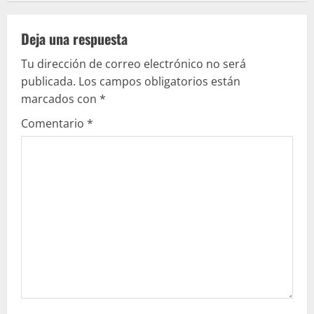
e
Deja una respuesta
l
Tu dirección de correo electrónico no será
e
publicada.
Los campos obligatorios están
marcados con
*
y
Comentario
*
e
n
d
o