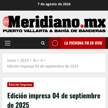
Saltar
7 de agosto de 2026
al
contenido
LA PATRONA FM EN VIVO
Menú
principal
Inicio
2025
th
4
Edición impresa 04 de septiembre de 2025
Edición Impresa
Edición impresa 04 de septiembre
de 2025