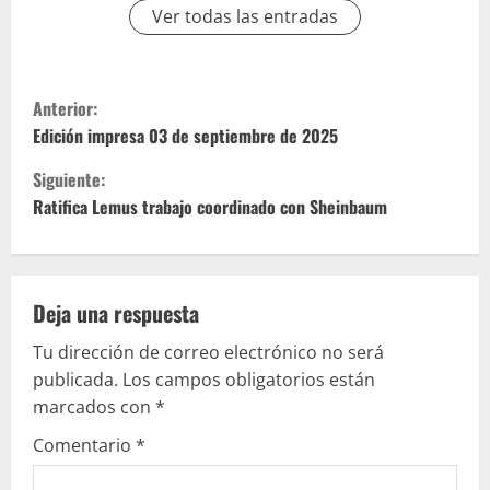
Ver todas las entradas
S
Anterior:
i
Edición impresa 03 de septiembre de 2025
Siguiente:
g
Ratifica Lemus trabajo coordinado con Sheinbaum
u
e
Deja una respuesta
l
Tu dirección de correo electrónico no será
e
publicada.
Los campos obligatorios están
marcados con
*
y
Comentario
*
e