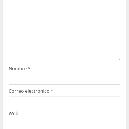
n
d
o
Nombre
*
Correo electrónico
*
Web