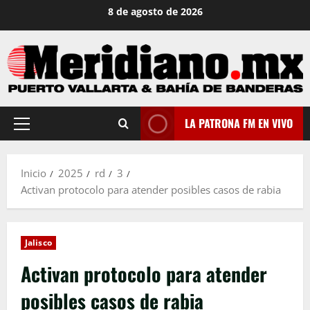
Saltar
8 de agosto de 2026
al
contenido
LA PATRONA FM EN VIVO
Menú
principal
Inicio
2025
rd
3
Activan protocolo para atender posibles casos de rabia
Jalisco
Activan protocolo para atender
posibles casos de rabia