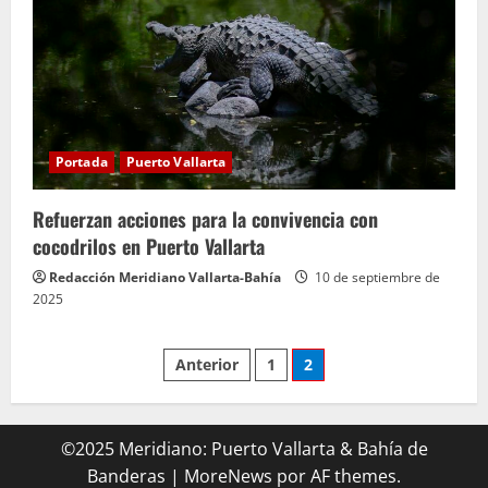
Portada
Puerto Vallarta
Refuerzan acciones para la convivencia con
cocodrilos en Puerto Vallarta
Redacción Meridiano Vallarta-Bahía
10 de septiembre de
2025
Paginación
Anterior
1
2
de
©2025 Meridiano: Puerto Vallarta & Bahía de
entradas
Banderas
|
MoreNews
por AF themes.